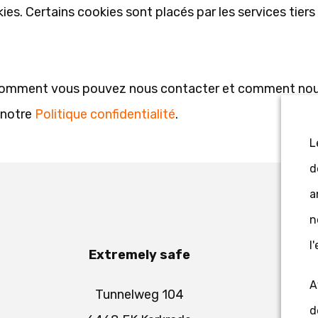
kies. Certains cookies sont placés par les services tiers
 comment vous pouvez nous contacter et comment nou
 notre
Politique confidentialité
.
L
d
a
n
l
Extremely safe
A
Tunnelweg 104
d