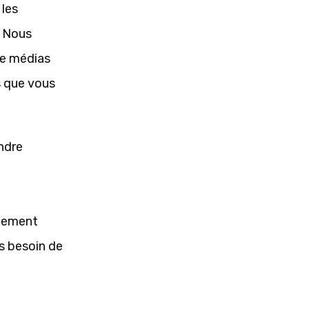
 les
. Nous
de médias
s que vous
endre
ctement
s besoin de