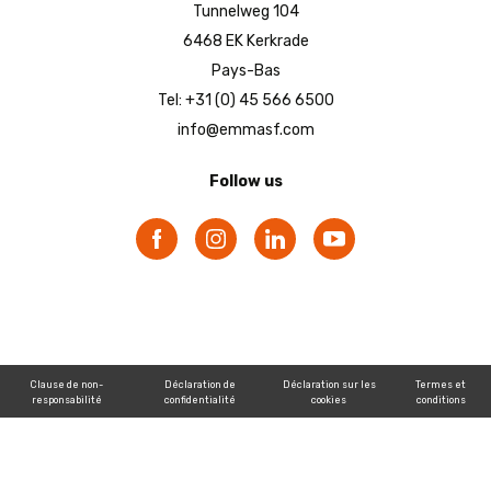
Tunnelweg 104
6468 EK Kerkrade
Pays-Bas
Tel: +31 (0) 45 566 6500
info@emmasf.com
Follow us
Clause de non-
Déclaration de
Déclaration sur les
Termes et
responsabilité
confidentialité
cookies
conditions