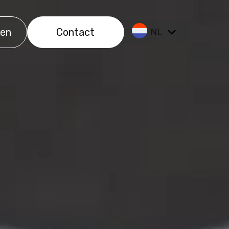
ken
Contact
NL